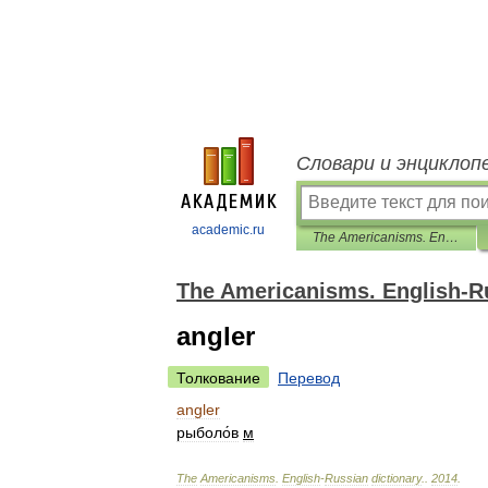
Словари и энциклоп
academic.ru
The Americanisms. English-Russian dictionary.
The Americanisms. English-Ru
angler
Толкование
Перевод
angler
рыболо́в
м
The
Americanisms
.
English
-
Russian
dictionary
.
.
2014
.