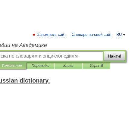
Запомнить сайт
Словарь на свой сайт
RU
едии на Академике
Найти!
Толкования
Переводы
Книги
Игры ⚽
ssian dictionary.