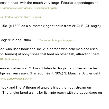
ressed head, with the mouth very large. Peculiar appendages on
 Collaborative International Dictionary of English
rs Großes Konversations-Lexikon
id 15c. (c.1300 as a surname); agent noun from ANGLE (Cf. angle)
it, Cogere in angustum …
Thresor de la langue françoyse
rman who uses hook and line 2. a person who schemes and uses
phiiformes) of bony fishes that feed on other fish, attracting them
 World dictionary
nn er ziehen soll. 2. Ein schlafender Angler fängt keine Fische.
ischje niet verrassen. (Harrebomée, I, 305.) 3. Mancher Angler geht
ches Sprichwörter-Lexikon
ook and line. A throng of anglers lined the trout stream on
h. The angler lured a smaller fish into reach with the appendage on