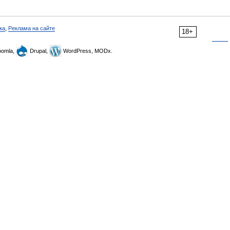
ка
,
Реклама на сайте
18+
omla,
Drupal,
WordPress, MODx.