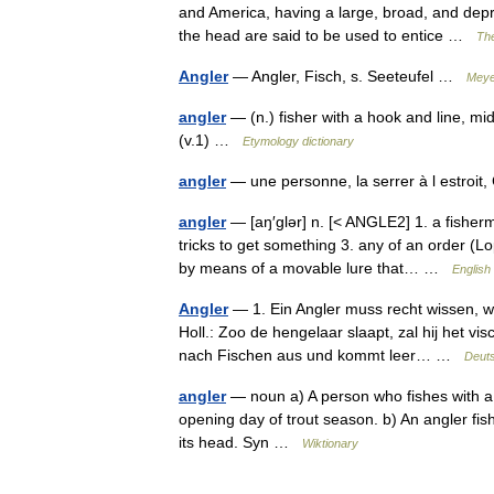
and America, having a large, broad, and dep
the head are said to be used to entice …
The
Angler
— Angler, Fisch, s. Seeteufel …
Meye
angler
— (n.) fisher with a hook and line, m
(v.1) …
Etymology dictionary
angler
— une personne, la serrer à l estro
angler
— [aŋ′glər] n. [< ANGLE2] 1. a fishe
tricks to get something 3. any of an order (Lo
by means of a movable lure that… …
English
Angler
— 1. Ein Angler muss recht wissen, we
Holl.: Zoo de hengelaar slaapt, zal hij het v
nach Fischen aus und kommt leer… …
Deuts
angler
— noun a) A person who fishes with a h
opening day of trout season. b) An angler fis
its head. Syn …
Wiktionary