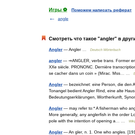
Игры ⚽
Поможем написать реферат
angle
Смотреть что такое "angler" в друг
Angler
— Angler …
Deutsch Wörterbuch
angler
— ⇒ANGLER, verbe trans. Former en an
XXe siècle. PRONONC. Dernière transcription 
se cacher dans un coin » (Mirac. Mss… …
Angler
— bezeichnet: eine Person, die den An
Tonangel bedient Angler Rind, eine alte Haus
Bedeutungserklärungen, Wortherkunft, S
Angler
— may refer to:* A fisherman who angle
More generally, any anglerfish in the order L
pole with the intention of opening a… …
Wiki
Angler
— An gler, n. 1. One who angles. [1913