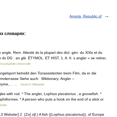
Angola, Republic of
их словарях:
gle. Rem. Attesté ds la plupart des dict. gén. du XIXe et du
ds DG : an glé. ÉTYMOL. ET HIST. 1. A. fr. s angler « se retirer,
Encyclopédie Universelle
gelsport betreibt den Tonassistenten beim Film, da er die
rinderrasse Siehe auch: Wiktionary: Angler –
ynonyme,… …
Deutsch Wikipedia
s with rod. * The angler, Lophius piscatorius , a goosefish. *
ophiiformes. * A person who puts a hook on the end of a stick or
pedia
 Webster] 2. (Zo[ o]l.) A fish ({Lophius piscatorius}), of Europe